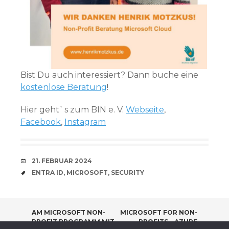
Bist Du auch interessiert? Dann buche eine
kostenlose Beratung
!
Hier geht`s zum BIN e. V.
Webseite
,
Facebook
,
Instagram
VERABREDUNG
21. FEBRUAR 2024
SCHLAGWÖRTER
ENTRA ID
,
MICROSOFT
,
SECURITY
BEITRAGSNAVIGATION
AM MICROSOFT NON-
MICROSOFT FOR NON-
PROFIT PROGRAMM MIT
PROFITS – AZURE