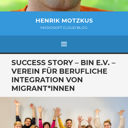
HENRIK MOTZKUS
MICROSOFT CLOUD BLOG
MENÜ
ZUM
SUCCESS STORY – BIN E.V. –
INHALT
VEREIN FÜR BERUFLICHE
SPRINGEN
INTEGRATION VON
MIGRANT*INNEN